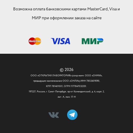
Возможна оплата банковскими картами MasterCard, Visa и
МИР при оформлении заказа на сайте
© 2026
ООО «ОТКРЫТАЯ ЛАБОРАТОРИЯ» (сокр.наим. ООО «ОНМИ»,
предыдущее наименование ООО «ОНЛИ») ИНН 7802609590,
КПП 781401001, ОГРН 1177847032351.
197227, Россия, г. Санкт-Петербург, пр-кт Комендантский, д. 4, корп. 2,
лит. А, пом. 17-Н