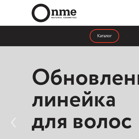
Каталог
Апгрейд
Обновлен
линейки
линейка
мицелляр
для волос
воды