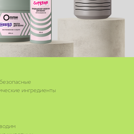
 безопасные
ические ингредиенты
водим