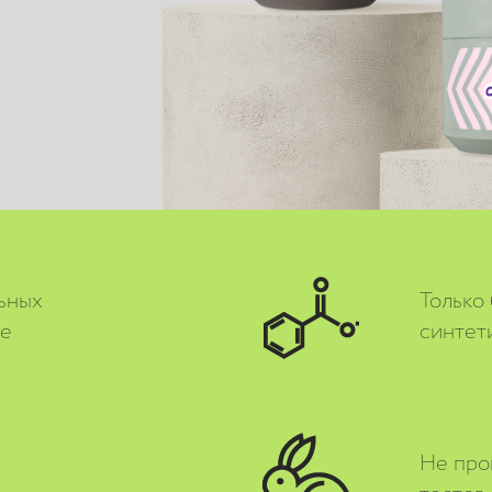
ьных
Только
ве
синтет
Не про