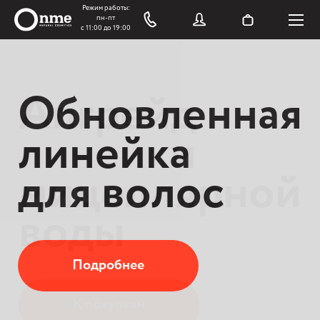
Обновленная
Апгрейд
линейка
линейки
для волос
мицеллярной
воды
Подробнее
К покупкам