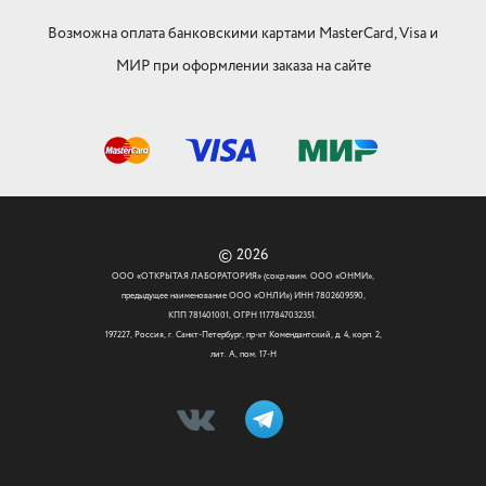
Возможна оплата банковскими картами MasterCard, Visa и
МИР при оформлении заказа на сайте
© 2026
ООО «ОТКРЫТАЯ ЛАБОРАТОРИЯ» (сокр.наим. ООО «ОНМИ»,
предыдущее наименование ООО «ОНЛИ») ИНН 7802609590,
КПП 781401001, ОГРН 1177847032351.
197227, Россия, г. Санкт-Петербург, пр-кт Комендантский, д. 4, корп. 2,
лит. А, пом. 17-Н