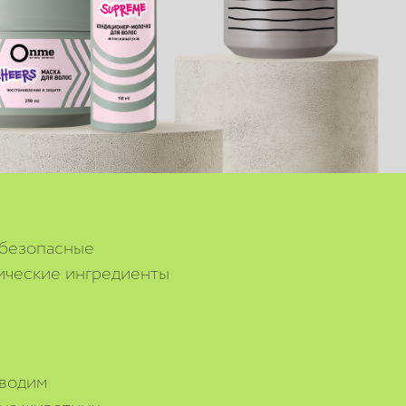
 безопасные
ические ингредиенты
водим