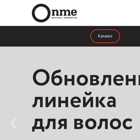
Каталог
Апгрейд
Обновлен
линейки
линейка
мицелляр
для волос
воды