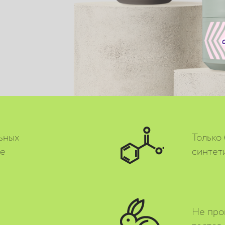
ьных
Только
ве
синтет
Не про