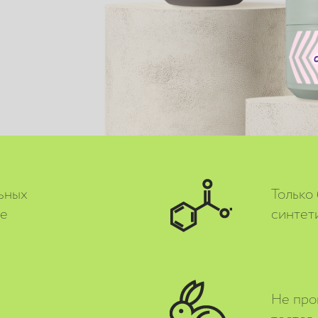
ьных
Только
ве
синтет
Не про