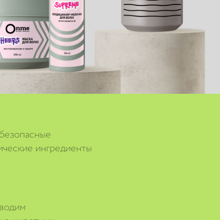
 безопасные
ические ингредиенты
водим