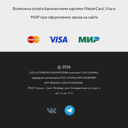
Возможна оплата банковскими картами MasterCard, Visa и
МИР при оформлении заказа на сайте
© 2026
ООО «ОТКРЫТАЯ ЛАБОРАТОРИЯ» (сокр.наим. ООО «ОНМИ»,
предыдущее наименование ООО «ОНЛИ») ИНН 7802609590,
КПП 781401001, ОГРН 1177847032351.
197227, Россия, г. Санкт-Петербург, пр-кт Комендантский, д. 4, корп. 2,
лит. А, пом. 17-Н