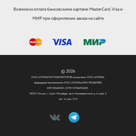
Возможна оплата банковскими картами MasterCard, Visa и
МИР при оформлении заказа на сайте
© 2026
ООО «ОТКРЫТАЯ ЛАБОРАТОРИЯ» (сокр.наим. ООО «ОНМИ»,
предыдущее наименование ООО «ОНЛИ») ИНН 7802609590,
КПП 781401001, ОГРН 1177847032351.
197227, Россия, г. Санкт-Петербург, пр-кт Комендантский, д. 4, корп. 2,
лит. А, пом. 17-Н