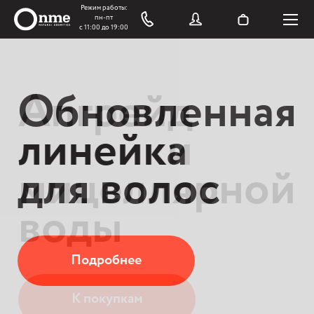
Обновленная
Апгрейд
линейка
линейки
для волос
мицеллярной
воды
Подробнее
К покупкам