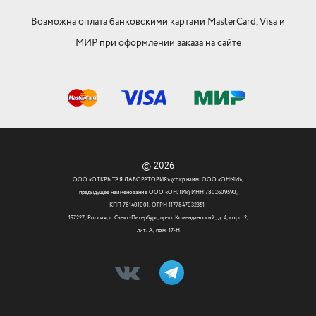
Возможна оплата банковскими картами MasterCard, Visa и
МИР при оформлении заказа на сайте
© 2026
ООО «ОТКРЫТАЯ ЛАБОРАТОРИЯ» (сокр.наим. ООО «ОНМИ»,
предыдущее наименование ООО «ОНЛИ») ИНН 7802609590,
КПП 781401001, ОГРН 1177847032351.
197227, Россия, г. Санкт-Петербург, пр-кт Комендантский, д. 4, корп. 2,
лит. А, пом. 17-Н