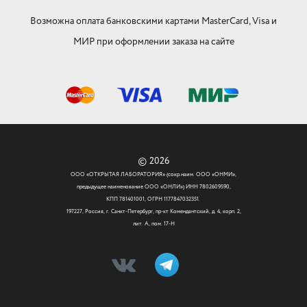
Возможна оплата банковскими картами MasterCard, Visa и
МИР при оформлении заказа на сайте
© 2026
ООО «ОТКРЫТАЯ ЛАБОРАТОРИЯ» (сокр.наим. ООО «ОНМИ»,
предыдущее наименование ООО «ОНЛИ») ИНН 7802609590,
КПП 781401001, ОГРН 1177847032351.
197227, Россия, г. Санкт-Петербург, пр-кт Комендантский, д. 4, корп. 2,
лит. А, пом. 17-Н