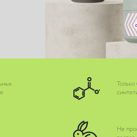
ьных
Только
ве
синтет
Не про