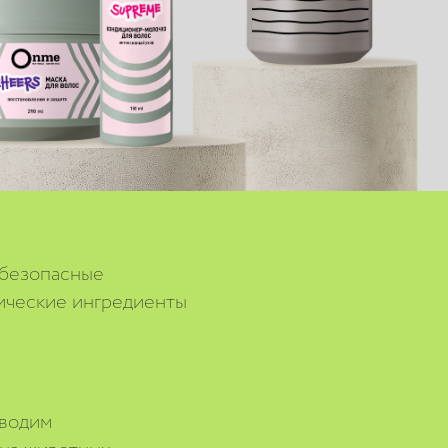
 безопасные
ические ингредиенты
водим