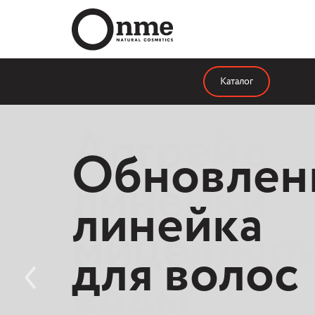
Каталог
Апгрейд
линейки
мицелляр
воды