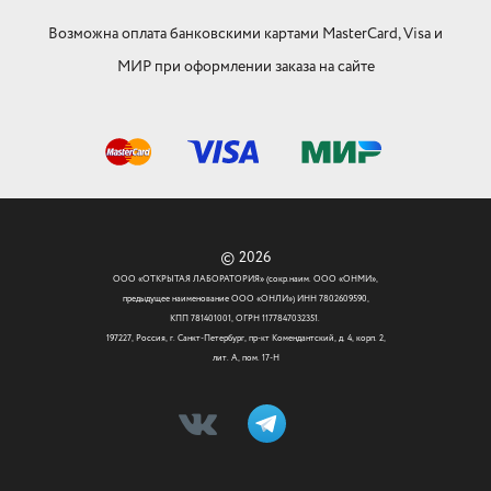
Возможна оплата банковскими картами MasterCard, Visa и
МИР при оформлении заказа на сайте
© 2026
ООО «ОТКРЫТАЯ ЛАБОРАТОРИЯ» (сокр.наим. ООО «ОНМИ»,
предыдущее наименование ООО «ОНЛИ») ИНН 7802609590,
КПП 781401001, ОГРН 1177847032351.
197227, Россия, г. Санкт-Петербург, пр-кт Комендантский, д. 4, корп. 2,
лит. А, пом. 17-Н