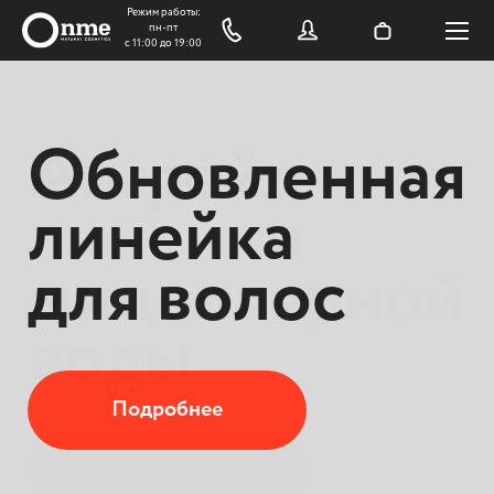
Обновленная
Апгрейд
линейка
линейки
для волос
мицеллярной
воды
Подробнее
К покупкам