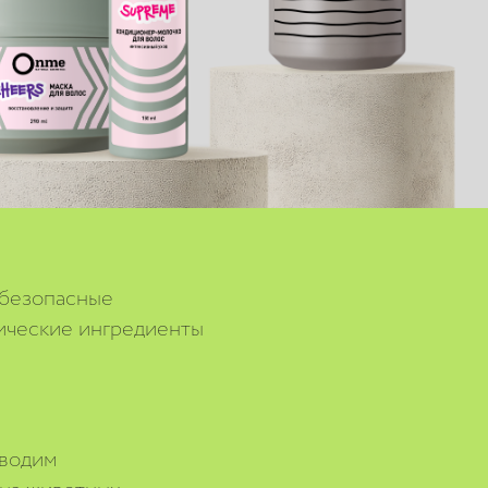
 безопасные
ические ингредиенты
водим