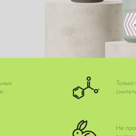
ьных
Только
ве
синтет
Не про