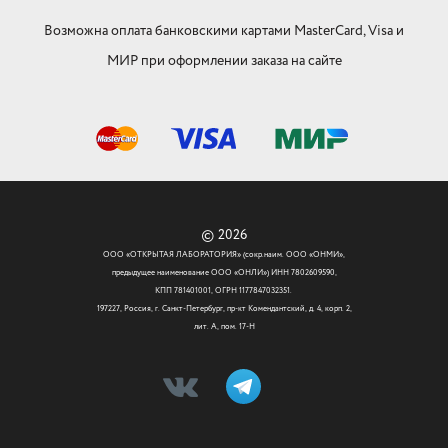
Возможна оплата банковскими картами MasterCard, Visa и
МИР при оформлении заказа на сайте
© 2026
ООО «ОТКРЫТАЯ ЛАБОРАТОРИЯ» (сокр.наим. ООО «ОНМИ»,
предыдущее наименование ООО «ОНЛИ») ИНН 7802609590,
КПП 781401001, ОГРН 1177847032351.
197227, Россия, г. Санкт-Петербург, пр-кт Комендантский, д. 4, корп. 2,
лит. А, пом. 17-Н