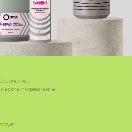
 безопасные
ические ингредиенты
водим