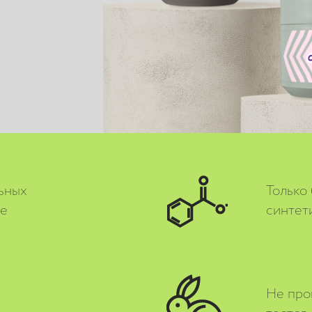
ьных
Только
ве
синтет
Не про