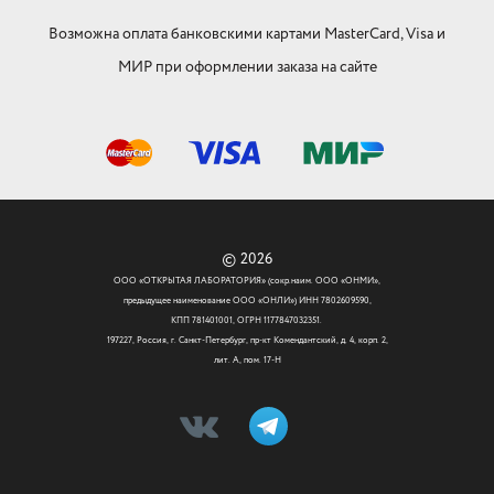
Возможна оплата банковскими картами MasterCard, Visa и
МИР при оформлении заказа на сайте
© 2026
ООО «ОТКРЫТАЯ ЛАБОРАТОРИЯ» (сокр.наим. ООО «ОНМИ»,
предыдущее наименование ООО «ОНЛИ») ИНН 7802609590,
КПП 781401001, ОГРН 1177847032351.
197227, Россия, г. Санкт-Петербург, пр-кт Комендантский, д. 4, корп. 2,
лит. А, пом. 17-Н