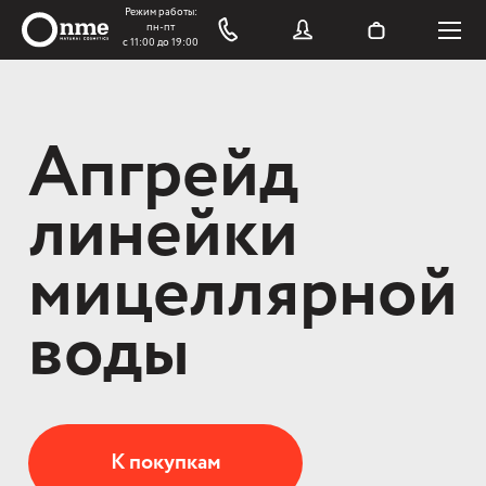
Апгрейд
линейки
мицеллярной
воды
К покупкам