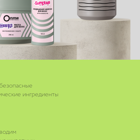
 безопасные
ические ингредиенты
водим