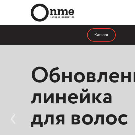
Каталог
Апгрейд
Обновлен
линейки
линейка
мицелляр
для волос
воды