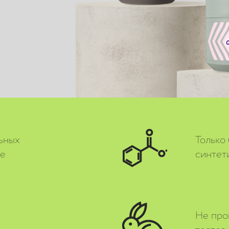
ьных
Только
ве
синтет
Не про