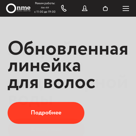
Обновленная
Апгрейд
линейка
линейки
для волос
мицеллярной
воды
Подробнее
К покупкам