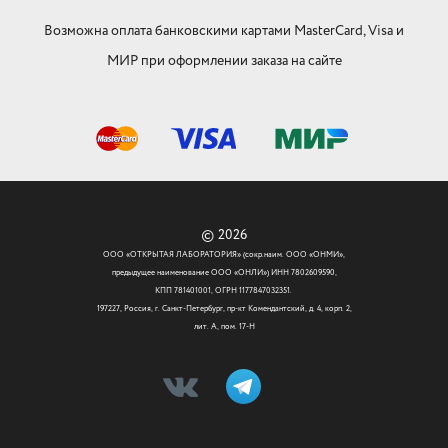
Возможна оплата банковскими картами MasterCard, Visa и
МИР при оформлении заказа на сайте
© 2026
ООО «ОТКРЫТАЯ ЛАБОРАТОРИЯ» (сокр.наим. ООО «ОНМИ»,
предыдущее наименование ООО «ОНЛИ») ИНН 7802609590,
КПП 781401001, ОГРН 1177847032351.
197227, Россия, г. Санкт-Петербург, пр-кт Комендантский, д. 4, корп. 2,
лит. А, пом. 17-Н