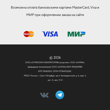
Возможна оплата банковскими картами MasterCard, Visa и
МИР при оформлении заказа на сайте
© 2026
ООО «ОТКРЫТАЯ ЛАБОРАТОРИЯ» (сокр.наим. ООО «ОНМИ»,
предыдущее наименование ООО «ОНЛИ») ИНН 7802609590,
КПП 781401001, ОГРН 1177847032351.
197227, Россия, г. Санкт-Петербург, пр-кт Комендантский, д. 4, корп. 2,
лит. А, пом. 17-Н