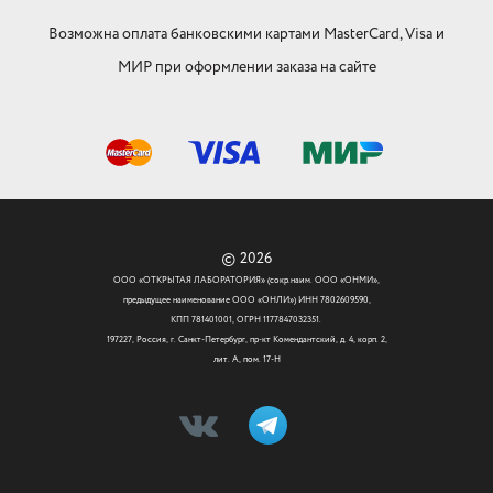
Возможна оплата банковскими картами MasterCard, Visa и
МИР при оформлении заказа на сайте
© 2026
ООО «ОТКРЫТАЯ ЛАБОРАТОРИЯ» (сокр.наим. ООО «ОНМИ»,
предыдущее наименование ООО «ОНЛИ») ИНН 7802609590,
КПП 781401001, ОГРН 1177847032351.
197227, Россия, г. Санкт-Петербург, пр-кт Комендантский, д. 4, корп. 2,
лит. А, пом. 17-Н