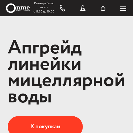
Апгрейд
линейки
мицеллярной
воды
К покупкам