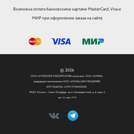
Возможна оплата банковскими картами MasterCard, Visa и
МИР при оформлении заказа на сайте
© 2026
ООО «ОТКРЫТАЯ ЛАБОРАТОРИЯ» (сокр.наим. ООО «ОНМИ»,
предыдущее наименование ООО «ОНЛИ») ИНН 7802609590,
КПП 781401001, ОГРН 1177847032351.
197227, Россия, г. Санкт-Петербург, пр-кт Комендантский, д. 4, корп. 2,
лит. А, пом. 17-Н