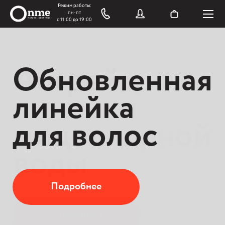
Обновленная
Апгрейд
линейка
линейки
для волос
мицеллярной
воды
Подробнее
К покупкам