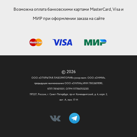
Возможна оплата банковскими картами MasterCard, Visa и
МИР при оформлении заказа на сайте
© 2026
ООО «ОТКРЫТАЯ ЛАБОРАТОРИЯ» (сокр.наим. ООО «ОНМИ»,
предыдущее наименование ООО «ОНЛИ») ИНН 7802609590,
КПП 781401001, ОГРН 1177847032351.
197227, Россия, г. Санкт-Петербург, пр-кт Комендантский, д. 4, корп. 2,
лит. А, пом. 17-Н