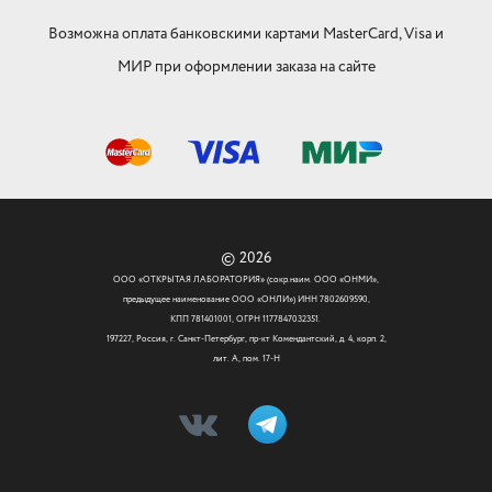
Возможна оплата банковскими картами MasterCard, Visa и
МИР при оформлении заказа на сайте
© 2026
ООО «ОТКРЫТАЯ ЛАБОРАТОРИЯ» (сокр.наим. ООО «ОНМИ»,
предыдущее наименование ООО «ОНЛИ») ИНН 7802609590,
КПП 781401001, ОГРН 1177847032351.
197227, Россия, г. Санкт-Петербург, пр-кт Комендантский, д. 4, корп. 2,
лит. А, пом. 17-Н