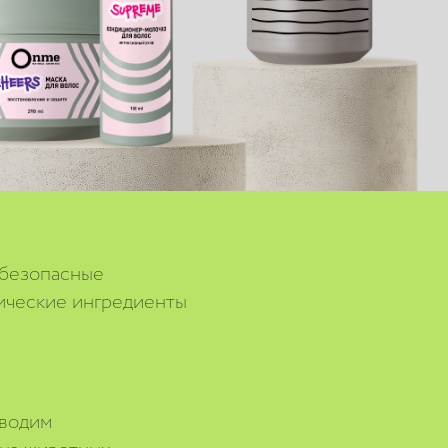
 безопасные
ические ингредиенты
водим