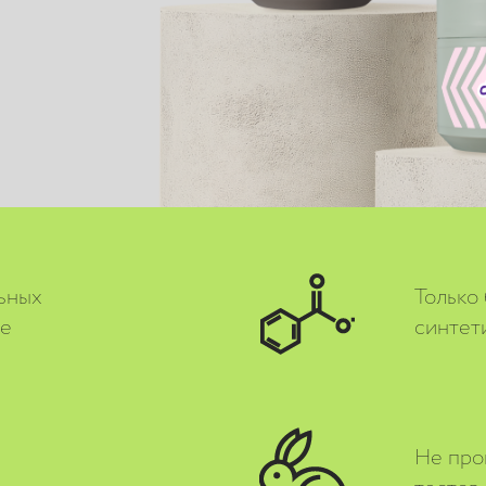
ьных
Только
ве
синтет
Не про