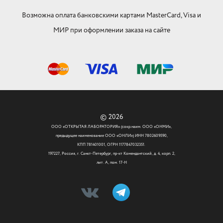
Возможна оплата банковскими картами MasterCard, Visa и
МИР при оформлении заказа на сайте
© 2026
ООО «ОТКРЫТАЯ ЛАБОРАТОРИЯ» (сокр.наим. ООО «ОНМИ»,
предыдущее наименование ООО «ОНЛИ») ИНН 7802609590,
КПП 781401001, ОГРН 1177847032351.
197227, Россия, г. Санкт-Петербург, пр-кт Комендантский, д. 4, корп. 2,
лит. А, пом. 17-Н