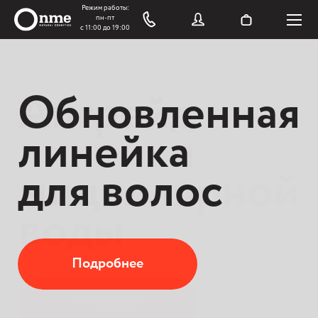
Обновленная
Апгрейд
линейка
линейки
для волос
мицеллярной
воды
Подробнее
К покупкам