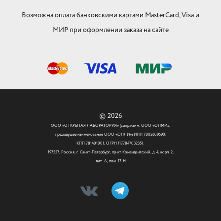
Возможна оплата банковскими картами MasterCard, Visa и
МИР при оформлении заказа на сайте
© 2026
ООО «ОТКРЫТАЯ ЛАБОРАТОРИЯ» (сокр.наим. ООО «ОНМИ»,
предыдущее наименование ООО «ОНЛИ») ИНН 7802609590,
КПП 781401001, ОГРН 1177847032351.
197227, Россия, г. Санкт-Петербург, пр-кт Комендантский, д. 4, корп. 2,
лит. А, пом. 17-Н