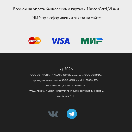
Возможна оплата банковскими картами MasterCard, Visa и
МИР при оформлении заказа на сайте
© 2026
ООО «ОТКРЫТАЯ ЛАБОРАТОРИЯ» (сокр.наим. ООО «ОНМИ»,
предыдущее наименование ООО «ОНЛИ») ИНН 7802609590,
КПП 781401001, ОГРН 1177847032351.
197227, Россия, г. Санкт-Петербург, пр-кт Комендантский, д. 4, корп. 2,
лит. А, пом. 17-Н