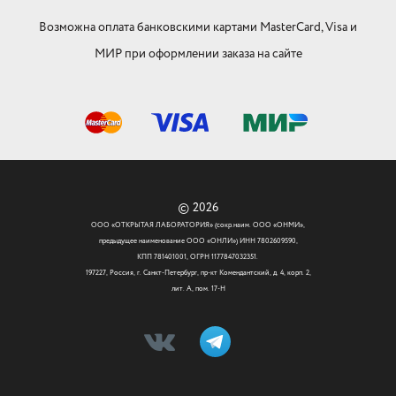
Возможна оплата банковскими картами MasterCard, Visa и
МИР при оформлении заказа на сайте
© 2026
ООО «ОТКРЫТАЯ ЛАБОРАТОРИЯ» (сокр.наим. ООО «ОНМИ»,
предыдущее наименование ООО «ОНЛИ») ИНН 7802609590,
КПП 781401001, ОГРН 1177847032351.
197227, Россия, г. Санкт-Петербург, пр-кт Комендантский, д. 4, корп. 2,
лит. А, пом. 17-Н