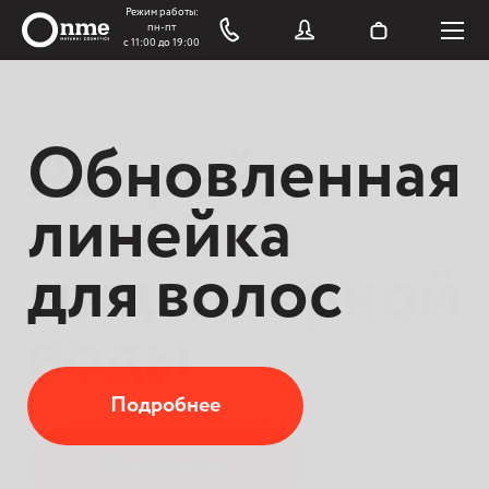
Обновленная
Апгрейд
линейка
линейки
для волос
мицеллярной
воды
Подробнее
К покупкам