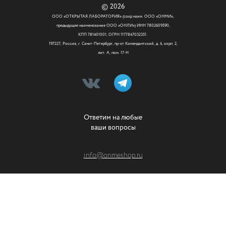
© 2026
ООО «ОТКРЫТАЯ ЛАБОРАТОРИЯ» (сокр.наим. ООО «ОНМИ»,
предыдущее наименование ООО «ОНЛИ») ИНН 7802609590,
КПП 781401001, ОГРН 1177847032351.
197227, Россия, г. Санкт-Петербург, пр-кт Комендантский, д. 4, корп. 2,
лит. А, пом. 17-Н
Ответим на любые
ваши вопросы
info@onmeshop.ru